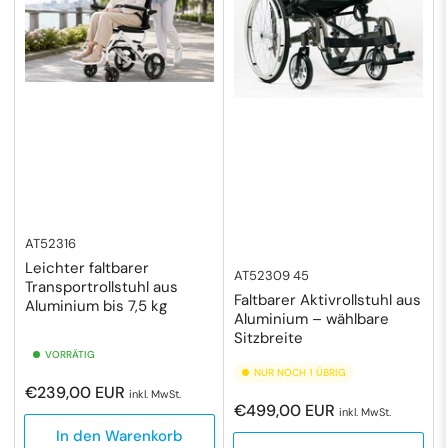
AT52316
Leichter faltbarer
AT52309 45
Transportrollstuhl aus
Faltbarer Aktivrollstuhl aus
Aluminium bis 7,5 kg
Aluminium – wählbare
Sitzbreite
VORRÄTIG
NUR NOCH 1 ÜBRIG
Normaler
€239,00 EUR
inkl. MwSt.
Normaler
€499,00 EUR
Preis
inkl. MwSt.
Preis
In den Warenkorb