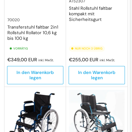
AT52307
Stahl Rollstuhl faltbar
kompakt mit
Sicherheitsgurt
70020
Transferstuhl faltbar 2in1
Rollstuhl Rollator 10,6 kg
bis 100 kg
VORRÄTIG
NUR NOCH 3 ÜBRIG
Normaler
Normaler
€349,00 EUR
€255,00 EUR
inkl. MwSt.
inkl. MwSt.
Preis
Preis
In den Warenkorb
In den Warenkorb
legen
legen