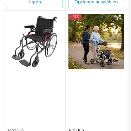
legen
Optionen auswählen
-15%
AT52306
AT51005