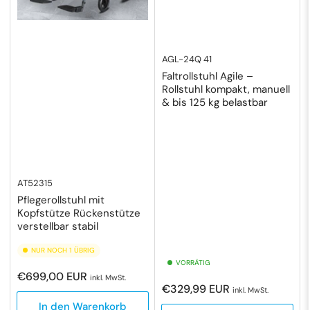
AGL-24Q 41
Faltrollstuhl Agile –
Rollstuhl kompakt, manuell
& bis 125 kg belastbar
AT52315
Pflegerollstuhl mit
Kopfstütze Rückenstütze
verstellbar stabil
NUR NOCH 1 ÜBRIG
VORRÄTIG
Normaler
€699,00 EUR
inkl. MwSt.
Normaler
€329,99 EUR
Preis
inkl. MwSt.
Preis
In den Warenkorb