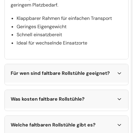
geringem Platzbedarf.
Klappbarer Rahmen für einfachen Transport
Geringes Eigengewicht
Schnell einsatzbereit
Ideal für wechselnde Einsatzorte
Für wen sind faltbare Rollstühle geeignet?
Faltbare Rollstühle eignen sich besonders für
Menschen, die nicht dauerhaft, aber regelmäßig
Was kosten faltbare Rollstühle?
auf einen Rollstuhl angewiesen sind oder diesen
häufig transportieren müssen.
Die Preise für faltbare Rollstühle variieren je nach
Material, Gewicht und Ausstattung. Einfache
Senioren mit eingeschränkter Gehfähigkeit
Welche faltbaren Rollstühle gibt es?
Modelle sind bereits ab etwa
200–350
Personen für Arztbesuche, Ausflüge oder Reisen