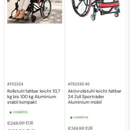
c
h
:
AT52324
AT52330 45
Rollstuhl faltbar leicht 10,7
Aktivrollstuhl leicht faltbar
kg bis 100 kg Aluminium
24 Zoll Sporträder
stabil kompakt
Aluminium mobil
VORRÄTIG
VORRÄTIG
Normaler
Ausverkaufspreis
€249,00 EUR
Normaler
Ausverkaufspreis
€749,99 EUR
Preis