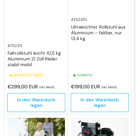
AT52301
Ultraleichter Rollstuhl aus
Aluminium – faltbar, nur
13,4 kg
AT52311
Faltrollstuhl leicht 10,5 kg
Aluminium 21 Zoll Räder
stabil mobil
NUR NOCH 2 ÜBRIG
VORRÄTIG
Normaler
Normaler
€299,00 EUR
€199,00 EUR
inkl. MwSt.
inkl. MwSt.
Preis
Preis
In den Warenkorb
In den Warenkorb
legen
legen