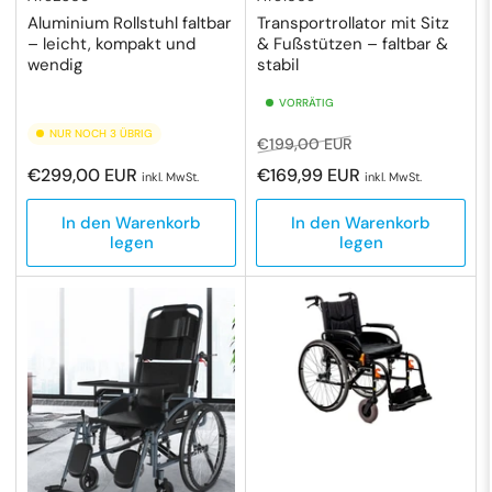
Aluminium Rollstuhl faltbar
Transportrollator mit Sitz
– leicht, kompakt und
& Fußstützen – faltbar &
wendig
stabil
VORRÄTIG
NUR NOCH 3 ÜBRIG
Normaler
Ausverkaufspreis
€199,00 EUR
Preis
Normaler
€299,00 EUR
€169,99 EUR
inkl. MwSt.
inkl. MwSt.
Preis
In den Warenkorb
In den Warenkorb
legen
legen