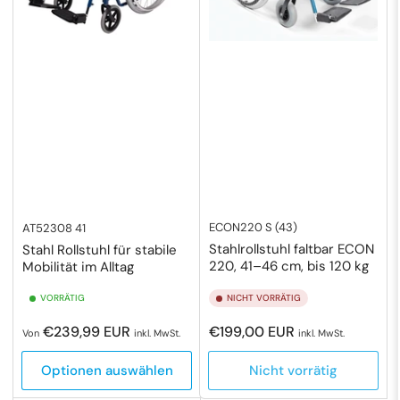
ECON220 S (43)
AT52308 41
Stahlrollstuhl faltbar ECON
Stahl Rollstuhl für stabile
220, 41–46 cm, bis 120 kg
Mobilität im Alltag
VORRÄTIG
NICHT VORRÄTIG
Normaler
Normaler
€239,99 EUR
€199,00 EUR
Von
inkl. MwSt.
inkl. MwSt.
Preis
Preis
Optionen auswählen
Nicht vorrätig