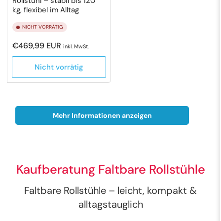
Rollstuhl – stabil bis 120
kg, flexibel im Alltag
NICHT VORRÄTIG
Normaler
€469,99 EUR
inkl. MwSt.
Preis
Nicht vorrätig
Mehr Informationen anzeigen
Kaufberatung Faltbare Rollstühle
Faltbare Rollstühle – leicht, kompakt &
alltagstauglich