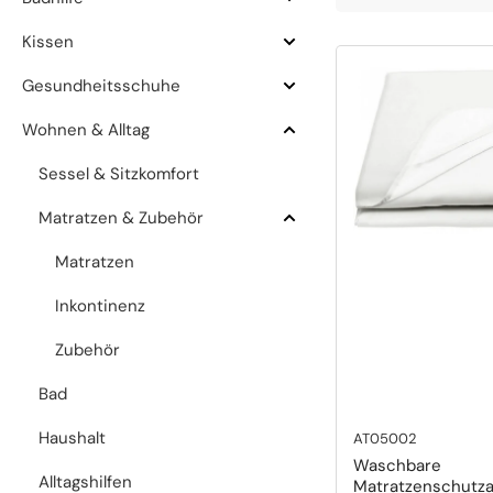
Badhilfe
aufklappen
Kissen
Kissen
aufklappen
Gesundheitsschuhe
Gesundheitsschuhe
aufklappen
Wohnen & Alltag
Wohnen
&
Sessel & Sitzkomfort
Alltag
einklappen
Matratzen & Zubehör
Matratzen
&
Matratzen
Zubehör
einklappen
Inkontinenz
Zubehör
Bad
Haushalt
AT05002
Waschbare
Alltagshilfen
Matratzenschutza