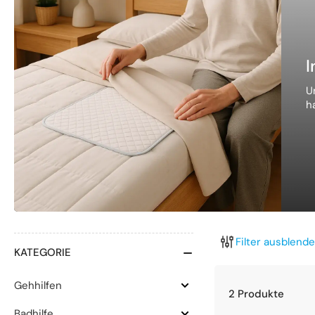
I
U
h
Filter ausblend
KATEGORIE
Gehhilfen
Gehhilfen
2 Produkte
aufklappen
Badhilfe