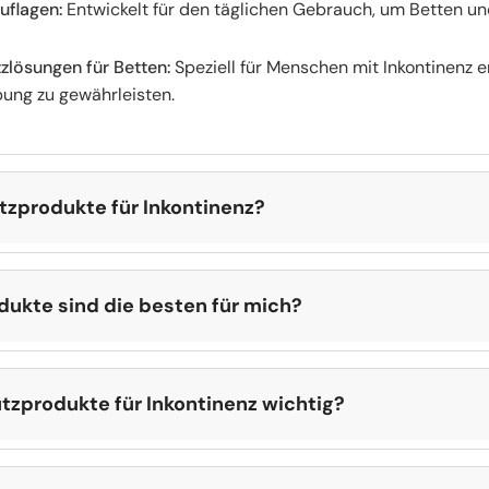
uflagen:
Entwickelt für den täglichen Gebrauch, um Betten u
zlösungen für Betten:
Speziell für Menschen mit Inkontinenz e
ung zu gewährleisten.
zprodukte für Inkontinenz?
rodukte
variieren je nach Größe und Funktion.
Wasserdichte 
spezialisierte
Schutzbezüge
und
medizinische Inkontinenzauf
ukte sind die besten für mich?
wichtig, das passende Produkt je nach Einsatzbereich und indi
s hängt von Ihren Bedürfnissen und der Häufigkeit der Nutzu
zprodukte für Inkontinenz wichtig?
en:
Ideal für den täglichen Schutz von Betten, um Matratzen 
entscheidend, um eine saubere und hygienische Umgebung zu
tratzen:
Perfekt für Menschen, die eine zuverlässige und wie