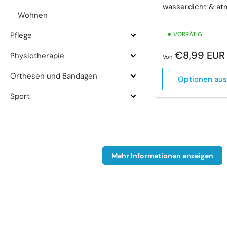
wasserdicht & at
Wohnen
VORRÄTIG
Pflege
Pflege
aufklappen
Normaler
€8,99 EU
Physiotherapie
Von
Physiotherapie
Preis
aufklappen
Orthesen und Bandagen
Optionen au
Orthesen
und
Sport
Bandagen
Sport
aufklappen
aufklappen
Mehr Informationen anzeigen