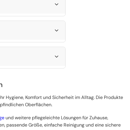
gealltag.
r und einfach zu reinigen.
wechselt werden. Ein
tratze. Je nach Bedarf
arkeit und rutschfester
 Schoner sollten
gfristig einsatzbereit.
n
hr Hygiene, Komfort und Sicherheit im Alltag. Die Produkte
pfindlichen Oberflächen.
üge
und weitere pflegeleichte Lösungen für Zuhause,
ien, passende Größe, einfache Reinigung und eine sichere