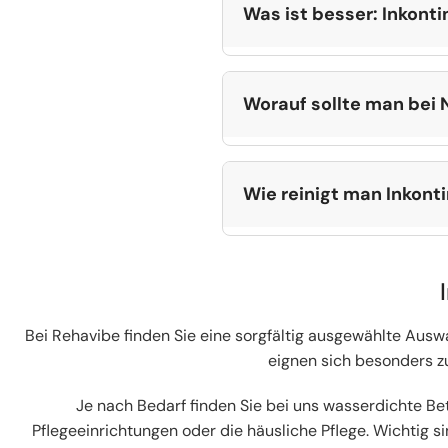
schützen Matratze und Bettw
vor Feuchtigkeit und Fle
Was ist besser: Inkont
Flexibilität und Vielseitigk
Eine Inkontinenzauflage wir
Matratzenschoner schützt di
Worauf sollte man bei
können beide Lösungen kom
Wichtig sind passende Größ
Sitz. Das Material sollte pf
Wie reinigt man Inkont
Die Reinigung richtet sich 
regelmäßig gereinigt und vol
Bei Rehavibe finden Sie eine sorgfältig ausgewählte Ausw
eignen sich besonders z
Je nach Bedarf finden Sie bei uns wasserdichte Be
Pflegeeinrichtungen oder die häusliche Pflege. Wichtig 