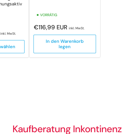
mungsaktiv
VORRÄTIG
Normaler
€116,99 EUR
inkl. MwSt.
R
Preis
inkl. MwSt.
In den Warenkorb
swählen
legen
Kaufberatung Inkontinenz