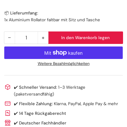
📦 Lieferumfang:
1x Aluminium Rollator faltbar mit Sitz und Tasche
−
+
In den Warenkorb legen
Anzahl
Menge
Menge
reduzieren
erhöhen
für
für
Aluminium
Aluminium
Weitere Bezahlmöglichkeiten
Rollator
Rollator
faltbar
faltbar
mit
mit
✔️
Schneller Versand:
1–3 Werktage
Sitz
Sitz
(paketversandfähig)
und
und
Einkaufstasche
Einkaufstasche
✔️
Flexible Zahlung:
Klarna, PayPal, Apple Pay & mehr
-
-
✔️
14 Tage Rückgaberecht
8,5
8,5
kg
kg
✔️
Deutscher Fachhändler