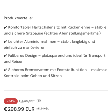
Produktvorteile:
✔️ Komfortabler Hartschalensitz mit Rückenlehne – stabile
und sichere Sitzpause (echtes Alleinstellungsmerkmal)
✔️ Leichter Aluminiumrahmen – stabil, langlebig und
einfach zu manövrieren
✔️ Faltbares Design – platzsparend und ideal für Transport
und Reisen
✔️ Sicheres Bremssystem mit Feststellfunktion – maximale
Kontrolle beim Gehen und Sitzen
Normaler
Ausverkaufspreis
€449,99 EUR
-34%
Preis
€298,99 EUR
inkl. MwSt.