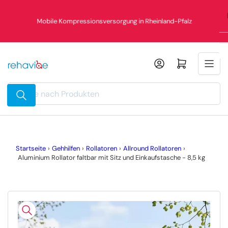
Zum
Inhalt
Mobile Kompressionsversorgung in Rheinland-Pfalz
springen
Mini-Warenkorb öffnen
Suche
nach
Produkten
Startseite
›
Gehhilfen
›
Rollatoren
›
Allround Rollatoren
›
Aluminium Rollator faltbar mit Sitz und Einkaufstasche - 8,5 kg
Zu
Produktinformationen
springen