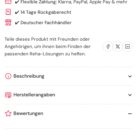
✔️
Flexible Zahlung:
Klarna, PayPal, Apple Pay & mehr
Reissverschluss,
Reissverschluss,
verschiedene
verschiedene
✔️
14 Tage Rückgaberecht
Größen
Größen
✔️
Deutscher Fachhändler
Teile dieses Produkt mit Freunden oder
Auf Facebook teilen
Auf X teilen
Auf LinkedIn te
Angehörigen, um ihnen beim Finden der
passenden Reha-Lösungen zu helfen.
Beschreibung
Herstellerangaben
Bewertungen