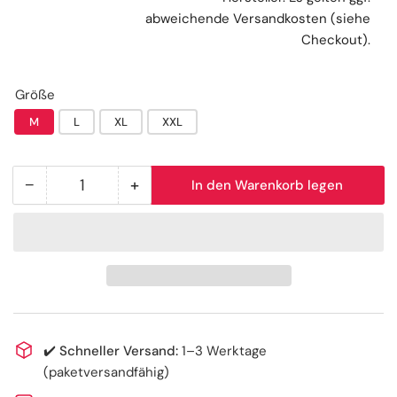
abweichende Versandkosten (siehe
Checkout).
Größe
M
L
XL
XXL
−
+
In den Warenkorb legen
Anzahl
Menge
Menge
reduzieren
erhöhen
für
für
AMPri
AMPri
MED-
MED-
COMFORT
COMFORT
PP
PP
Vlies
Vlies
✔️
Schneller Versand:
1–3 Werktage
Besucherjacke
Besucherjacke
(paketversandfähig)
mit
mit