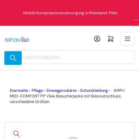
Zum
%
Inhalt
Mobile Kompressionsversorgung in Rheinland-Pfalz
springen
Mini-Warenkorb öffnen
Suche
nach
Produkten
Startseite
›
Pflege
›
Einwegprodukte
›
Schutzkleidung
›
AMPri
MED-COMFORT PP Vlies Besucherjacke mit Reissverschluss,
verschiedene Größen
Zu
Produktinformationen