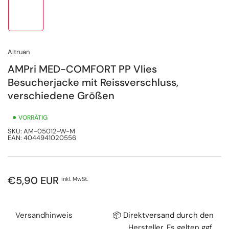
Bild
in
Galerieansicht
1
laden
Altruan
AMPri MED-COMFORT PP Vlies
Besucherjacke mit Reissverschluss,
verschiedene Größen
VORRÄTIG
SKU:
AM-05012-W-M
EAN:
4044941020556
Normaler
€5,90 EUR
inkl. MwSt.
Preis
Versandhinweis
📦 Direktversand durch den
Hersteller. Es gelten ggf.