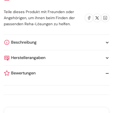
COMFORT,
COMFORT,
Gelb
Gelb
Teile dieses Produkt mit Freunden oder
Auf Facebook teilen
Auf X teilen
Auf LinkedIn te
Angehörigen, um ihnen beim Finden der
passenden Reha-Lösungen zu helfen.
Beschreibung
Herstellerangaben
Bewertungen