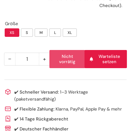
Checkout).
Größe
XS
S
M
L
XL
Nicht
Warteliste
−
+
Anzahl
Menge
Menge
vorrätig
setzen
reduzieren
erhöhen
für
für
AMPri
AMPri
STYLE
STYLE
✔️
Schneller Versand:
1–3 Werktage
LEMON
LEMON
(paketversandfähig)
Nitrilhandschuhe
Nitrilhandschuhe
✔️
Flexible Zahlung:
Klarna, PayPal, Apple Pay & mehr
puderfrei
puderfrei
by
by
✔️
14 Tage Rückgaberecht
MED-
MED-
✔️
Deutscher Fachhändler