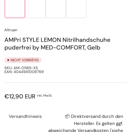
Bild
Bild
Bild
Bild
in
in
in
in
Galerieansicht
Galerieansicht
Galerieansicht
Galerieansicht
1
2
3
4
laden
laden
laden
laden
Altruan
AMPri STYLE LEMON Nitrilhandschuhe
puderfrei by MED-COMFORT, Gelb
NICHT VORRÄTIG
SKU:
AM-01189-XS
EAN:
4044941008769
Normaler
€12,90 EUR
inkl. MwSt.
Preis
Versandhinweis
📦 Direktversand durch den
Hersteller. Es gelten ggf.
abweichende Versandkosten (siehe