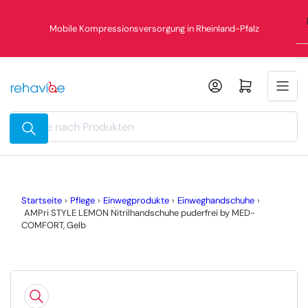
Zum
Inhalt
Mobile Kompressionsversorgung in Rheinland-Pfalz
springen
Mini-Warenkorb öffnen
Suche
nach
Produkten
Startseite
›
Pflege
›
Einwegprodukte
›
Einweghandschuhe
›
AMPri STYLE LEMON Nitrilhandschuhe puderfrei by MED-
COMFORT, Gelb
Zu
Produktinformationen