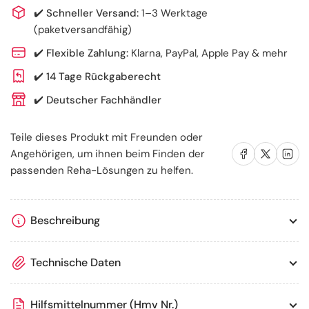
Hüft
Hüft
✔️
Schneller Versand:
1–3 Werktage
OP
OP
(paketversandfähig)
✔️
Flexible Zahlung:
Klarna, PayPal, Apple Pay & mehr
✔️
14 Tage Rückgaberecht
✔️
Deutscher Fachhändler
Teile dieses Produkt mit Freunden oder
Auf Facebook teilen
Auf X teilen
Auf LinkedIn te
Angehörigen, um ihnen beim Finden der
passenden Reha-Lösungen zu helfen.
Beschreibung
Technische Daten
Hilfsmittelnummer (Hmv Nr.)