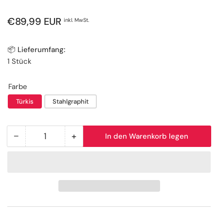
Normaler
€89,99 EUR
inkl. MwSt.
Preis
📦 Lieferumfang:
1 Stück
Farbe
Türkis
Stahlgraphit
−
+
In den Warenkorb legen
Anzahl
Menge
Menge
reduzieren
erhöhen
für
für
Arthrodesenkissen
Arthrodesenkissen
ergonomisch
ergonomisch
Sitzkissen
Sitzkissen
nach
nach