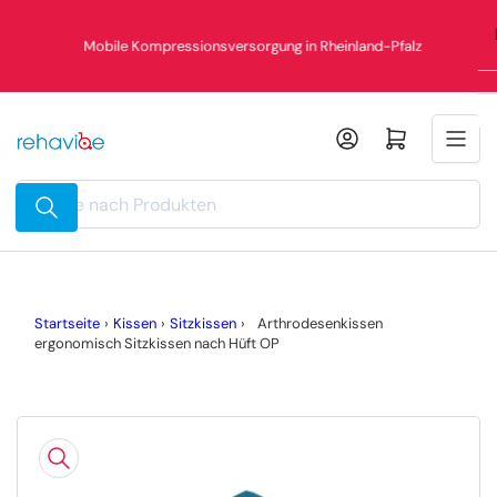
Zum
%
Inhalt
Mobile Kompressionsversorgung in Rheinland-Pfalz
springen
Mini-Warenkorb öffnen
Suche
nach
Produkten
Startseite
›
Kissen
›
Sitzkissen
›
Arthrodesenkissen
ergonomisch Sitzkissen nach Hüft OP
Zu
Produktinformationen
springen