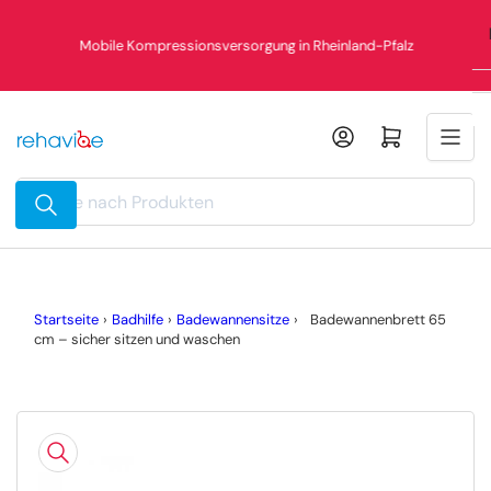
Zum
Inhalt
Mobile Kompressionsversorgung in Rheinland-Pfalz
springen
Mini-Warenkorb öffnen
Suche
nach
Produkten
Startseite
›
Badhilfe
›
Badewannensitze
›
Badewannenbrett 65
cm – sicher sitzen und waschen
Zu
Produktinformationen
springen