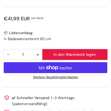
Normaler
€41,99 EUR
inkl. MwSt.
Preis
📦 Lieferumfang:
1× Badewannenbrett 65 cm
−
+
In den Warenkorb legen
Anzahl
Menge
Menge
reduzieren
erhöhen
für
für
Badewannenbrett
Badewannenbrett
Weitere Bezahlmöglichkeiten
65
65
cm
cm
–
–
✔️
Schneller Versand:
1–3 Werktage
sicher
sicher
(paketversandfähig)
sitzen
sitzen
und
und