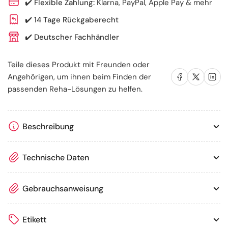
✔️
Flexible Zahlung:
Klarna, PayPal, Apple Pay & mehr
waschen
waschen
✔️
14 Tage Rückgaberecht
✔️
Deutscher Fachhändler
Teile dieses Produkt mit Freunden oder
Auf Facebook teilen
Auf X teilen
Auf LinkedIn te
Angehörigen, um ihnen beim Finden der
passenden Reha-Lösungen zu helfen.
Beschreibung
Technische Daten
Gebrauchsanweisung
Etikett