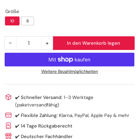
Größe
10
8
−
+
In den Warenkorb legen
Anzahl
Menge
Menge
reduzieren
erhöhen
für
für
Baumwollhandschuhe
Baumwollhandschuhe
Weitere Bezahlmöglichkeiten
mit
mit
Finger
Finger
✔️
Schneller Versand:
1–3 Werktage
(paketversandfähig)
✔️
Flexible Zahlung:
Klarna, PayPal, Apple Pay & mehr
✔️
14 Tage Rückgaberecht
✔️
Deutscher Fachhändler