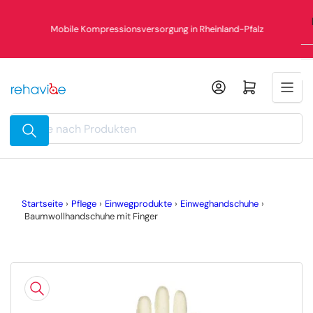
Zum
Inhalt
Mobile Kompressionsversorgung in Rheinland-Pfalz
springen
Mini-Warenkorb öffnen
Suche
nach
Produkten
Startseite
›
Pflege
›
Einwegprodukte
›
Einweghandschuhe
›
Baumwollhandschuhe mit Finger
Zu
Produktinformationen
springen