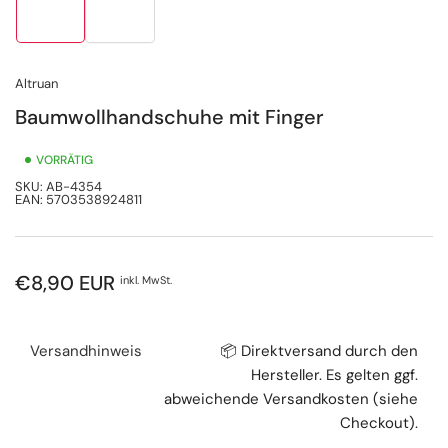
in
in
Galerieansicht
Galerieansicht
1
2
laden
laden
Altruan
Baumwollhandschuhe mit Finger
VORRÄTIG
SKU:
AB-4354
EAN:
5703538924811
Normaler
€8,90 EUR
inkl. MwSt.
Preis
Versandhinweis
📦 Direktversand durch den
Hersteller. Es gelten ggf.
abweichende Versandkosten (siehe
Checkout).