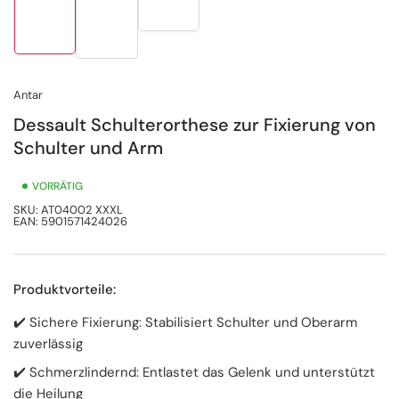
Bild
Bild
in
in
in
Galerieansicht
Galerieansicht
Galerieansicht
3
1
2
laden
laden
laden
Antar
Dessault Schulterorthese zur Fixierung von
Schulter und Arm
VORRÄTIG
SKU:
AT04002 XXXL
EAN:
5901571424026
Produktvorteile:
✔️ Sichere Fixierung: Stabilisiert Schulter und Oberarm
zuverlässig
✔️ Schmerzlindernd: Entlastet das Gelenk und unterstützt
die Heilung