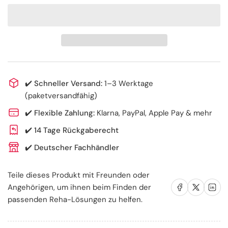
reduzieren
erhöhen
für
für
Dessault
Dessault
Schulterorthese
Schulterorthese
zur
zur
Fixierung
Fixierung
von
von
✔️
Schneller Versand:
1–3 Werktage
Schulter
Schulter
(paketversandfähig)
und
und
✔️
Flexible Zahlung:
Klarna, PayPal, Apple Pay & mehr
Arm
Arm
✔️
14 Tage Rückgaberecht
✔️
Deutscher Fachhändler
Teile dieses Produkt mit Freunden oder
Auf Facebook teilen
Auf X teilen
Auf LinkedIn te
Angehörigen, um ihnen beim Finden der
passenden Reha-Lösungen zu helfen.