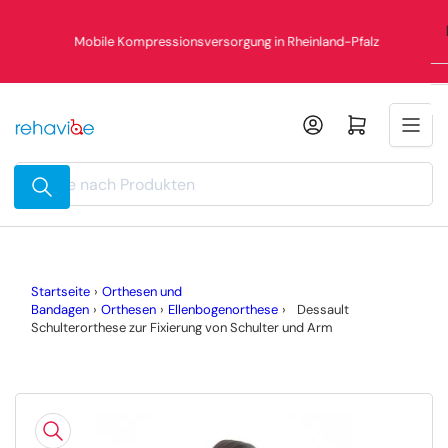
Zum
%
Inhalt
Mobile Kompressionsversorgung in Rheinland-Pfalz
springen
Mini-Warenkorb öffnen
Suche
nach
Produkten
Startseite
›
Orthesen und
Bandagen
›
Orthesen
›
Ellenbogenorthese
›
Dessault
Schulterorthese zur Fixierung von Schulter und Arm
Zu
Produktinformationen