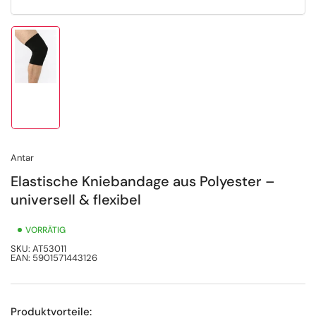
Bild
in
Galerieansicht
1
laden
Antar
Elastische Kniebandage aus Polyester –
universell & flexibel
VORRÄTIG
SKU:
AT53011
EAN:
5901571443126
Produktvorteile: