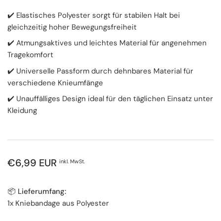
✔️ Elastisches Polyester sorgt für stabilen Halt bei
gleichzeitig hoher Bewegungsfreiheit
✔️ Atmungsaktives und leichtes Material für angenehmen
Tragekomfort
✔️ Universelle Passform durch dehnbares Material für
verschiedene Knieumfänge
✔️ Unauffälliges Design ideal für den täglichen Einsatz unter
Kleidung
Normaler
€6,99 EUR
inkl. MwSt.
Preis
📦 Lieferumfang:
1x Kniebandage aus Polyester