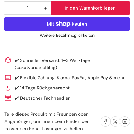
−
+
In den Warenkorb legen
Anzahl
Menge
Menge
reduzieren
erhöhen
für
für
Elastische
Elastische
Weitere Bezahlmöglichkeiten
Kniebandage
Kniebandage
aus
aus
Polyester
Polyester
✔️
Schneller Versand:
1–3 Werktage
–
–
(paketversandfähig)
universell
universell
&amp;
&amp;
✔️
Flexible Zahlung:
Klarna, PayPal, Apple Pay & mehr
flexibel
flexibel
✔️
14 Tage Rückgaberecht
✔️
Deutscher Fachhändler
Teile dieses Produkt mit Freunden oder
Auf Facebook teilen
Auf X teilen
Auf LinkedIn te
Angehörigen, um ihnen beim Finden der
passenden Reha-Lösungen zu helfen.