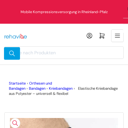
Zum
Inhalt
Mobile Kompressionsversorgung in Rheinland-Pfalz
springen
Mini-Warenkorb öffnen
Suche
nach
Produkten
Startseite
›
Orthesen und
Bandagen
›
Bandagen
›
Kniebandagen
›
Elastische Kniebandage
aus Polyester – universell & flexibel
Zu
Produktinformationen