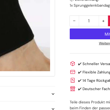
1x Sprunggelenkbandag
−
+
Anzahl
Menge
Me
reduzieren
er
für
für
Sprunggelenkba
Sp
Weiter
aus
au
Polyester
Pol
–
–
✔️
Schneller Versa
elastische
ela
Stabilität
Sta
✔️
Flexible Zahlung
✔️
14 Tage Rückga
✔️
Deutscher Fach
Teile dieses Produkt m
beim Finden der passe