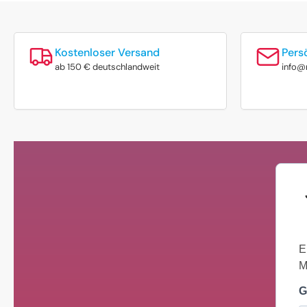
Kostenloser Versand
Pers
ab 150 € deutschlandweit
info@
E
M
G