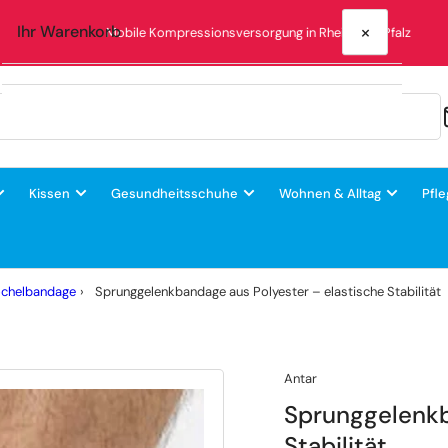
×
Ihr Warenkorb
Mobile Kompressionsversorgung in Rheinland-Pfalz
Ihr Warenkorb ist leer
Kissen
Gesundheitsschuhe
Wohnen & Alltag
Pfle
öchelbandage
›
Sprunggelenkbandage aus Polyester – elastische Stabilität
Antar
Sprunggelenkb
Stabilität