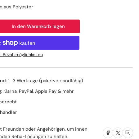
e aus Polyester
In den Warenkorb legen
nge
höhen
ndage
runggelenkbandage
e Bezahlmöglichkeiten
s
yester
nd:
1–3 Werktage (paketversandfähig)
stische
bilität
:
Klarna, PayPal, Apple Pay & mehr
berecht
händler
it Freunden oder Angehörigen, um ihnen
Auf Facebook teilen
Auf X teilen
Auf LinkedIn teil
nden Reha-Lösungen zu helfen.