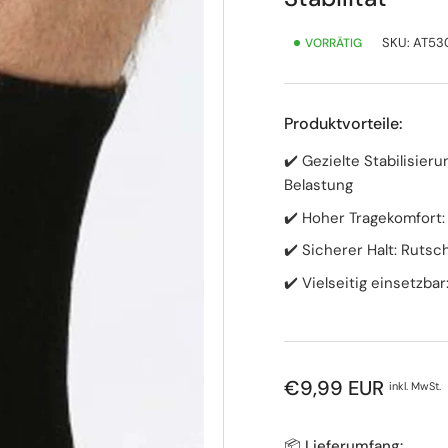
SKU:
AT53
VORRÄTIG
Produktvorteile:
✔️ Gezielte Stabilisie
Belastung
✔️ Hoher Tragekomfort:
✔️ Sicherer Halt: Rutsch
✔️ Vielseitig einsetzbar
Normaler
€9,99 EUR
inkl. MwSt.
Preis
📦 Lieferumfang: