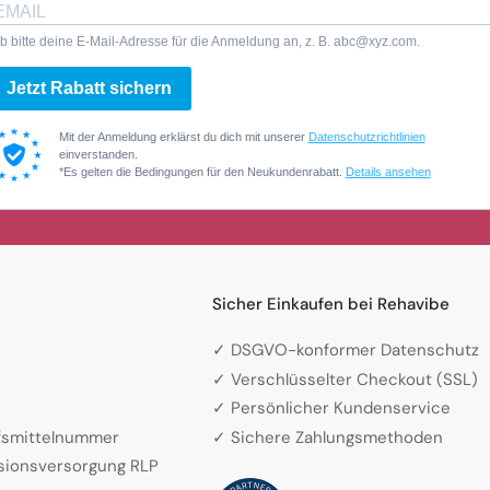
b bitte deine E-Mail-Adresse für die Anmeldung an, z. B. abc@xyz.com.
Jetzt Rabatt sichern
Mit der Anmeldung erklärst du dich mit unserer
Datenschutzrichtlinien
einverstanden.
*Es gelten die Bedingungen für den Neukundenrabatt.
Details ansehen
Sicher Einkaufen bei Rehavibe
✓ DSGVO-konformer Datenschutz
✓ Verschlüsselter Checkout (SSL)
✓ Persönlicher Kundenservice
lfsmittelnummer
✓ Sichere Zahlungsmethoden
sionsversorgung RLP