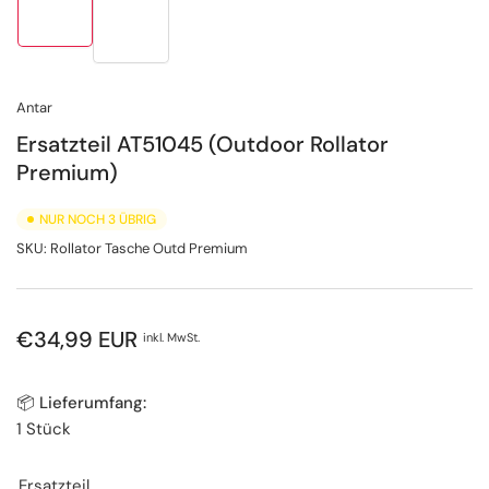
in
in
Galerieansicht
Galerieansicht
1
2
laden
laden
Antar
Ersatzteil AT51045 (Outdoor Rollator
Premium)
NUR NOCH 3 ÜBRIG
SKU:
Rollator Tasche Outd Premium
Normaler
€34,99 EUR
inkl. MwSt.
Preis
📦 Lieferumfang:
1 Stück
Ersatzteil