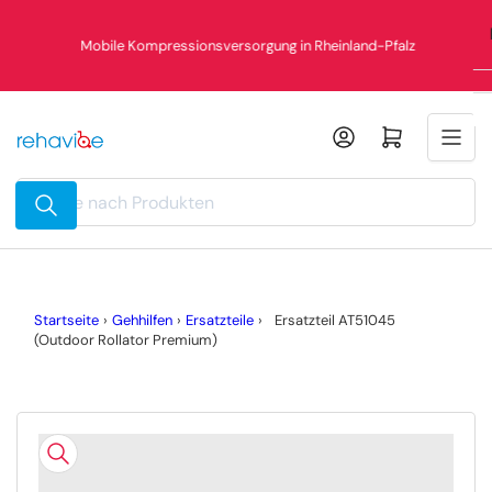
Zum
Inhalt
Mobile Kompressionsversorgung in Rheinland-Pfalz
springen
Mini-Warenkorb öffnen
Suche
nach
Produkten
Startseite
›
Gehhilfen
›
Ersatzteile
›
Ersatzteil AT51045
(Outdoor Rollator Premium)
Zu
Produktinformationen
springen