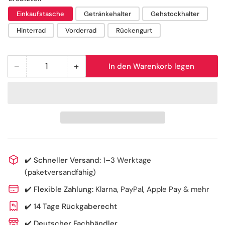
Einkaufstasche
Getränkehalter
Gehstockhalter
Hinterrad
Vorderrad
Rückengurt
−
+
In den Warenkorb legen
Anzahl
Menge
Menge
reduzieren
erhöhen
für
für
Ersatzteil
Ersatzteil
AT51045
AT51045
(Outdoor
(Outdoor
Rollator
Rollator
Premium)
Premium)
✔️
Schneller Versand:
1–3 Werktage
(paketversandfähig)
✔️
Flexible Zahlung:
Klarna, PayPal, Apple Pay & mehr
✔️
14 Tage Rückgaberecht
✔️
Deutscher Fachhändler