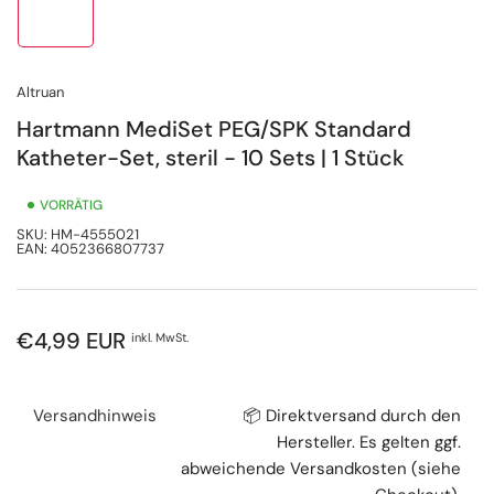
in
Galerieansicht
1
laden
Altruan
Hartmann MediSet PEG/SPK Standard
Katheter-Set, steril - 10 Sets | 1 Stück
VORRÄTIG
SKU:
HM-4555021
EAN:
4052366807737
Normaler
€4,99 EUR
inkl. MwSt.
Preis
Versandhinweis
📦 Direktversand durch den
Hersteller. Es gelten ggf.
abweichende Versandkosten (siehe