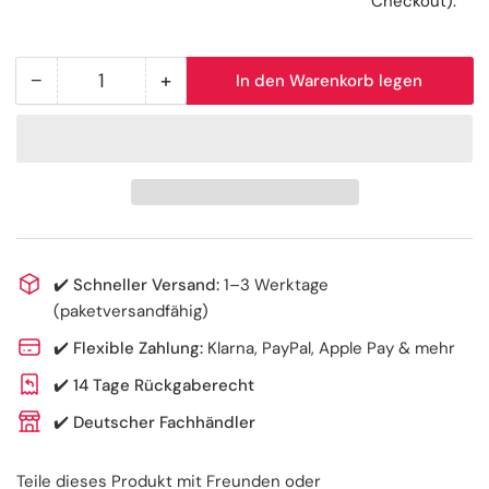
Checkout).
−
+
In den Warenkorb legen
Anzahl
Menge
Menge
reduzieren
erhöhen
für
für
Hartmann
Hartmann
MediSet
MediSet
PEG/SPK
PEG/SPK
Standard
Standard
Katheter-
Katheter-
✔️
Schneller Versand:
1–3 Werktage
Set,
Set,
(paketversandfähig)
steril
steril
✔️
Flexible Zahlung:
Klarna, PayPal, Apple Pay & mehr
-
-
10
10
✔️
14 Tage Rückgaberecht
Sets
Sets
✔️
Deutscher Fachhändler
|
|
1
1
Teile dieses Produkt mit Freunden oder
Stück
Stück