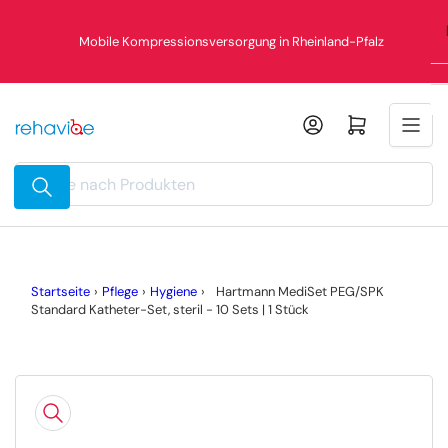
Zum
%
Inhalt
Mobile Kompressionsversorgung in Rheinland-Pfalz
springen
Mini-Warenkorb öffnen
Suche
nach
Produkten
Startseite
›
Pflege
›
Hygiene
›
Hartmann MediSet PEG/SPK
Standard Katheter-Set, steril - 10 Sets | 1 Stück
Zu
Produktinformationen
springen