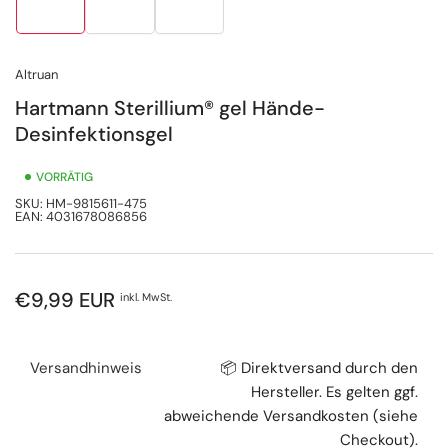
Galerieansicht
Galerieansicht
Galerieansicht
1
2
3
laden
laden
laden
Altruan
Hartmann Sterillium® gel Hände-
Desinfektionsgel
VORRÄTIG
SKU:
HM-9815611-475
EAN:
4031678086856
Normaler
€9,99 EUR
inkl. MwSt.
Preis
Versandhinweis
📦 Direktversand durch den
Hersteller. Es gelten ggf.
abweichende Versandkosten (siehe
Checkout).