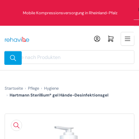
Zum
Inhalt
Mobile Kompressionsversorgung in Rheinland-Pfalz
springen
Mini-Warenkorb öffnen
Suche
nach
Produkten
Startseite
Pflege
Hygiene
Hartmann Sterillium® gel Hände-Desinfektionsgel
Zu
Produktinformationen
springen