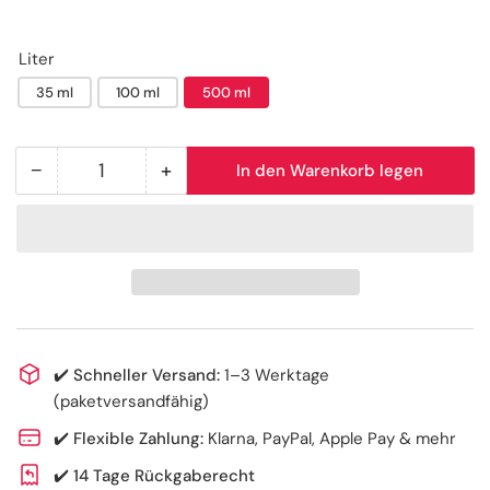
Liter
35 ml
100 ml
500 ml
−
+
In den Warenkorb legen
Anzahl
Menge
Menge
reduzieren
erhöhen
für
für
Hartmann
Hartmann
Sterillium®
Sterillium®
gel
gel
Hände-
Hände-
Desinfektionsgel
Desinfektionsgel
✔️
Schneller Versand:
1–3 Werktage
(paketversandfähig)
✔️
Flexible Zahlung:
Klarna, PayPal, Apple Pay & mehr
✔️
14 Tage Rückgaberecht