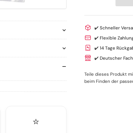
Latex,
Lat
Pink
Pin
✔️
Schneller Versa
✔️
Flexible Zahlung
✔️
14 Tage Rückga
✔️
Deutscher Fach
Teile dieses Produkt m
beim Finden der passe
⭐