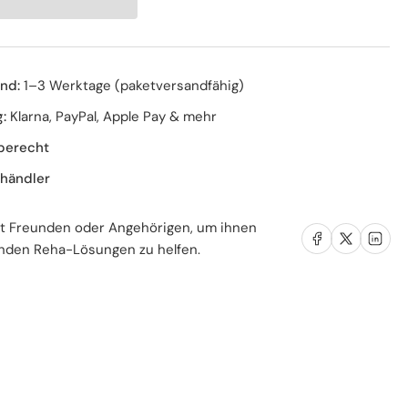
ex,
k
nd:
1–3 Werktage (paketversandfähig)
:
Klarna, PayPal, Apple Pay & mehr
berecht
händler
it Freunden oder Angehörigen, um ihnen
Auf Facebook teilen
Auf X teilen
Auf LinkedIn teil
nden Reha-Lösungen zu helfen.