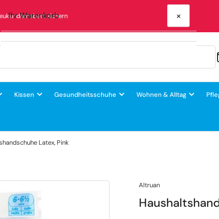
×
Ihr Warenkorb
Mobile Kompressionsversorgung in Rheinland-Pfalz
Ihr Warenkorb ist leer
Kissen
Gesundheitsschuhe
Wohnen & Alltag
Pfle
shandschuhe Latex, Pink
Altruan
Haushaltshand