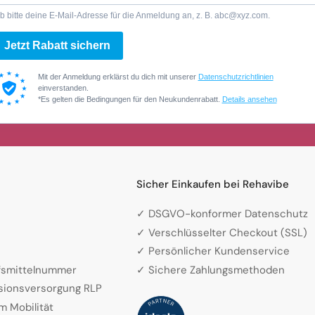
b bitte deine E-Mail-Adresse für die Anmeldung an, z. B. abc@xyz.com.
Jetzt Rabatt sichern
Mit der Anmeldung erklärst du dich mit unserer
Datenschutzrichtlinien
einverstanden.
*Es gelten die Bedingungen für den Neukundenrabatt.
Details ansehen
Sicher Einkaufen bei Rehavibe
✓ DSGVO-konformer Datenschutz
✓ Verschlüsselter Checkout (SSL)
✓ Persönlicher Kundenservice
lfsmittelnummer
✓ Sichere Zahlungsmethoden
sionsversorgung RLP
m Mobilität