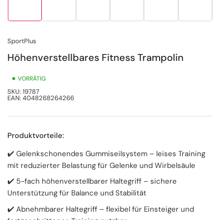
in
in
in
in
in
in
Galerieansicht
Galerieansicht
Galerieansicht
Galerieansicht
Galerieansicht
Galerie
1
2
3
4
5
6
laden
laden
laden
laden
laden
laden
SportPlus
Höhenverstellbares Fitness Trampolin
VORRÄTIG
SKU:
19787
EAN:
4048268264266
Produktvorteile:
✔️ Gelenkschonendes Gummiseilsystem – leises Training
mit reduzierter Belastung für Gelenke und Wirbelsäule
✔️ 5-fach höhenverstellbarer Haltegriff – sichere
Unterstützung für Balance und Stabilität
✔️ Abnehmbarer Haltegriff – flexibel für Einsteiger und