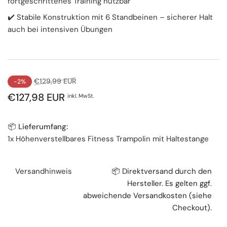
fortgeschrittenes Training nutzbar
✔️ Stabile Konstruktion mit 6 Standbeinen – sicherer Halt
auch bei intensiven Übungen
Normaler
Ausverkaufspreis
€129,99 EUR
-2%
Preis
€127,98 EUR
inkl. MwSt.
📦 Lieferumfang:
1x Höhenverstellbares Fitness Trampolin mit Haltestange
Versandhinweis
📦 Direktversand durch den
Hersteller. Es gelten ggf.
abweichende Versandkosten (siehe
Checkout).