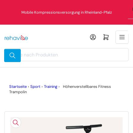
Zum
Inhalt
Mobile Kompressionsversorgung in Rheinland-Pfalz
springen
Mini-Warenkorb öffnen
Suche
nach
Produkten
Startseite
›
Sport
›
Training
›
Höhenverstellbares Fitness
Trampolin
Zu
Produktinformationen
springen