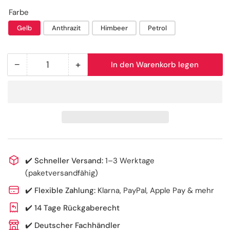
Farbe
Gelb
Anthrazit
Himbeer
Petrol
−
+
In den Warenkorb legen
Anzahl
Menge
Menge
reduzieren
erhöhen
für
für
Höhenverstellbares
Höhenverstellbares
Fitness
Fitness
Trampolin
Trampolin
✔️
Schneller Versand:
1–3 Werktage
(paketversandfähig)
✔️
Flexible Zahlung:
Klarna, PayPal, Apple Pay & mehr
✔️
14 Tage Rückgaberecht
✔️
Deutscher Fachhändler