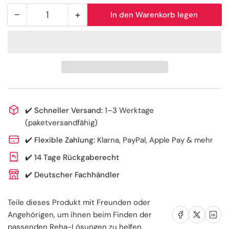
−
+
In den Warenkorb legen
Anzahl
Menge
Menge
reduzieren
erhöhen
für
für
Kniebandage
Kniebandage
✔️
Schneller Versand:
1–3 Werktage
(paketversandfähig)
✔️
Flexible Zahlung:
Klarna, PayPal, Apple Pay & mehr
✔️
14 Tage Rückgaberecht
✔️
Deutscher Fachhändler
Teile dieses Produkt mit Freunden oder
Auf Facebook teilen
Auf X teilen
Auf LinkedIn te
Angehörigen, um ihnen beim Finden der
passenden Reha-Lösungen zu helfen.