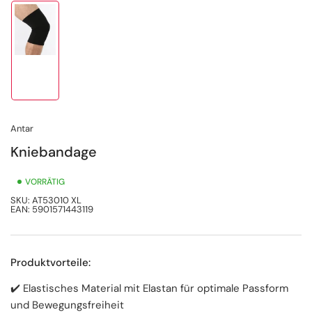
Bild
in
Galerieansicht
1
laden
Antar
Kniebandage
VORRÄTIG
SKU:
AT53010 XL
EAN:
5901571443119
Produktvorteile:
✔️ Elastisches Material mit Elastan für optimale Passform
und Bewegungsfreiheit