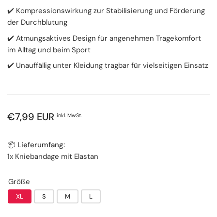
✔️ Kompressionswirkung zur Stabilisierung und Förderung
der Durchblutung
✔️ Atmungsaktives Design für angenehmen Tragekomfort
im Alltag und beim Sport
✔️ Unauffällig unter Kleidung tragbar für vielseitigen Einsatz
Normaler
€7,99 EUR
inkl. MwSt.
Preis
📦 Lieferumfang:
1x Kniebandage mit Elastan
Größe
XL
S
M
L