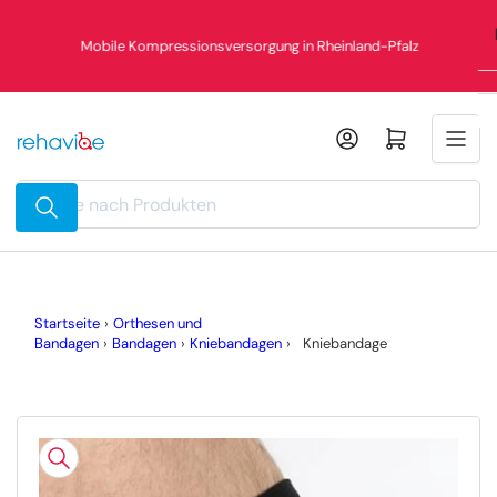
Zum
Inhalt
Mobile Kompressionsversorgung in Rheinland-Pfalz
springen
Mini-Warenkorb öffnen
Suche
nach
Produkten
Startseite
›
Orthesen und
Bandagen
›
Bandagen
›
Kniebandagen
›
Kniebandage
Zu
Produktinformationen
springen