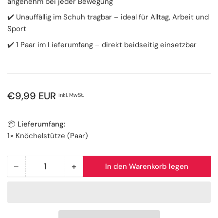
angenehm bei jeder Bewegung
✔️ Unauffällig im Schuh tragbar – ideal für Alltag, Arbeit und
Sport
✔️ 1 Paar im Lieferumfang – direkt beidseitig einsetzbar
Normaler
€9,99 EUR
inkl. MwSt.
Preis
📦 Lieferumfang:
1× Knöchelstütze (Paar)
−
+
In den Warenkorb legen
Anzahl
Menge
Menge
reduzieren
erhöhen
für
für
Knöchelstütze
Knöchelstütze