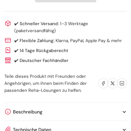
elastisch
elastisch
–
–
stabilisierend
stabilisierend
&amp;
&amp;
✔️
Schneller Versand:
1–3 Werktage
selbstanpassend
selbstanpassend
(paketversandfähig)
(1
(1
✔️
Flexible Zahlung:
Klarna, PayPal, Apple Pay & mehr
Paar)
Paar)
✔️
14 Tage Rückgaberecht
✔️
Deutscher Fachhändler
Teile dieses Produkt mit Freunden oder
Auf Facebook teilen
Auf X teilen
Auf LinkedIn te
Angehörigen, um ihnen beim Finden der
passenden Reha-Lösungen zu helfen.
Beschreibung
Technische Daten