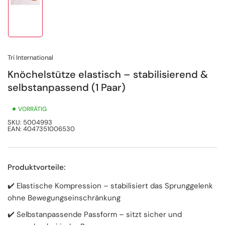
Bild
in
Galerieansicht
1
laden
Tri International
Knöchelstütze elastisch – stabilisierend &
selbstanpassend (1 Paar)
VORRÄTIG
SKU:
5004993
EAN:
4047351006530
Produktvorteile:
✔️ Elastische Kompression – stabilisiert das Sprunggelenk
ohne Bewegungseinschränkung
✔️ Selbstanpassende Passform – sitzt sicher und