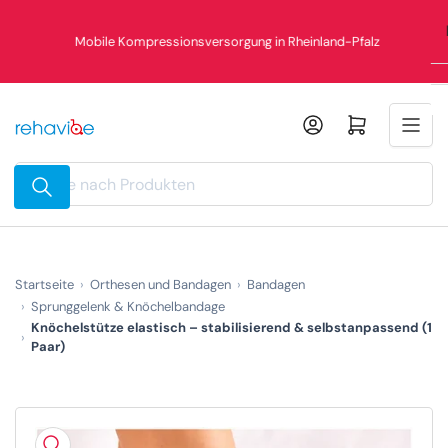
Zum
Inhalt
Mobile Kompressionsversorgung in Rheinland-Pfalz
springen
Mini-Warenkorb öffnen
Suche
nach
Produkten
Startseite
Orthesen und Bandagen
Bandagen
Sprunggelenk & Knöchelbandage
Knöchelstütze elastisch – stabilisierend & selbstanpassend (1
Paar)
Zu
Produktinformationen