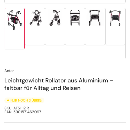
Bild
Bild
Bild
Bild
Bild
Bild
in
in
in
in
in
in
Galerieansicht
Galerieansicht
Galerieansicht
Galerieansicht
Galerie
Galerieansicht
2
3
4
5
6
1
laden
laden
laden
laden
laden
laden
Antar
Leichtgewicht Rollator aus Aluminium –
faltbar für Alltag und Reisen
NUR NOCH 3 ÜBRIG
SKU:
AT51112 R
EAN:
5901571462097