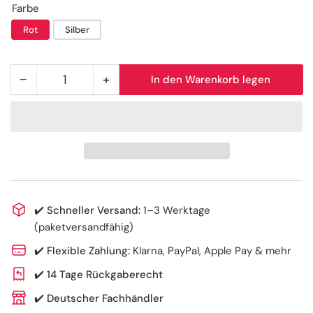
Farbe
Rot
Silber
−
+
In den Warenkorb legen
Anzahl
Menge
Menge
reduzieren
erhöhen
für
für
Leichtgewicht
Leichtgewicht
Rollator
Rollator
aus
aus
Aluminium
Aluminium
–
–
✔️
Schneller Versand:
1–3 Werktage
faltbar
faltbar
(paketversandfähig)
für
für
✔️
Flexible Zahlung:
Klarna, PayPal, Apple Pay & mehr
Alltag
Alltag
und
und
✔️
14 Tage Rückgaberecht
Reisen
Reisen
✔️
Deutscher Fachhändler