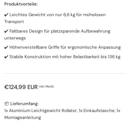
Produktvorteile:
✔️ Leichtes Gewicht von nur 6,6 kg für mühelosen
Transport
✔️ Faltbares Design für platzsparende Aufbewahrung
unterwegs
✔️ Höhenverstellbare Griffe für ergonomische Anpassung
✔️ Stabile Konstruktion mit hoher Belastbarkeit bis 136 kg
Normaler
€124,99 EUR
inkl. MwSt.
Preis
📦 Lieferumfang:
1x Aluminium Leichtgewicht Rollator, 1x Einkaufstasche, 1x
Montageanleitung