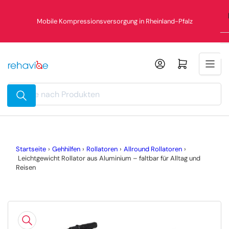
Zum
Inhalt
Mobile Kompressionsversorgung in Rheinland-Pfalz
springen
Mini-Warenkorb öffnen
Suche
nach
Produkten
Startseite
›
Gehhilfen
›
Rollatoren
›
Allround Rollatoren
›
Leichtgewicht Rollator aus Aluminium – faltbar für Alltag und
Reisen
Zu
Produktinformationen