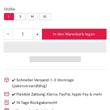
Größe
L
S
M
XL
−
+
In den Warenkorb legen
Anzahl
Menge
Menge
reduzieren
erhöhen
für
für
Nitril-
Nitril-
Handschuhe,
Handschuhe,
Classic,
Classic,
Puderfrei,
Puderfrei,
Weiß
Weiß
✔️
Schneller Versand:
1–3 Werktage
(paketversandfähig)
✔️
Flexible Zahlung:
Klarna, PayPal, Apple Pay & mehr
✔️
14 Tage Rückgaberecht