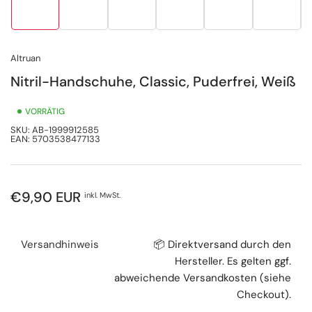
in
in
in
in
in
in
Galerieansicht
Galerieansicht
Galerieansicht
Galerieansicht
Galerieansicht
Galerie
1
2
3
4
5
6
laden
laden
laden
laden
laden
laden
Altruan
Nitril-Handschuhe, Classic, Puderfrei, Weiß
VORRÄTIG
SKU:
AB-1999912585
EAN:
5703538477133
Normaler
€9,90 EUR
inkl. MwSt.
Preis
Versandhinweis
📦 Direktversand durch den
Hersteller. Es gelten ggf.
abweichende Versandkosten (siehe
Checkout).