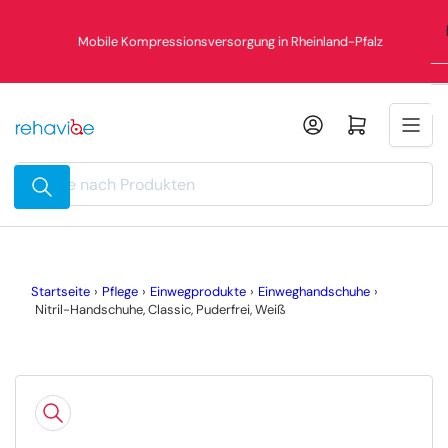
Zum
%
Inhalt
Mobile Kompressionsversorgung in Rheinland-Pfalz
springen
Mini-Warenkorb öffnen
Suche
nach
Produkten
Startseite
›
Pflege
›
Einwegprodukte
›
Einweghandschuhe
›
Nitril-Handschuhe, Classic, Puderfrei, Weiß
Zu
Produktinformationen
springen