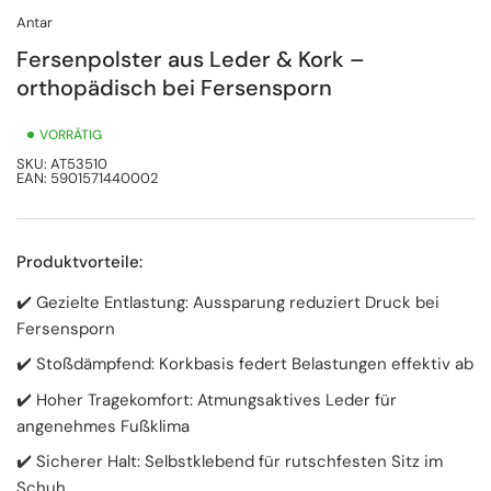
Antar
Fersenpolster aus Leder & Kork –
orthopädisch bei Fersensporn
VORRÄTIG
SKU:
AT53510
EAN:
5901571440002
Produktvorteile:
✔️ Gezielte Entlastung: Aussparung reduziert Druck bei
Fersensporn
✔️ Stoßdämpfend: Korkbasis federt Belastungen effektiv ab
✔️ Hoher Tragekomfort: Atmungsaktives Leder für
angenehmes Fußklima
✔️ Sicherer Halt: Selbstklebend für rutschfesten Sitz im
Schuh