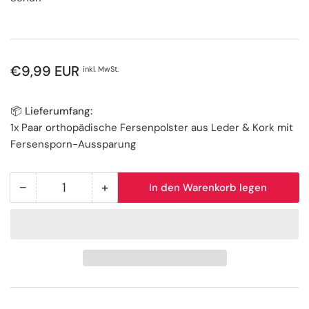
Normaler
€9,99 EUR
inkl. MwSt.
Preis
📦 Lieferumfang:
1x Paar orthopädische Fersenpolster aus Leder & Kork mit
Fersensporn-Aussparung
−
+
In den Warenkorb legen
Anzahl
Menge
Menge
reduzieren
erhöhen
für
für
Fersenpolster
Fersenpolster
aus
aus
Leder
Leder
&amp;
&amp;