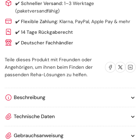
Kork
Kork
✔️
Schneller Versand:
1–3 Werktage
–
–
(paketversandfähig)
orthopädisch
orthopädisch
✔️
Flexible Zahlung:
Klarna, PayPal, Apple Pay & mehr
bei
bei
Fersensporn
Fersensporn
✔️
14 Tage Rückgaberecht
✔️
Deutscher Fachhändler
Teile dieses Produkt mit Freunden oder
Auf Facebook teilen
Auf X teilen
Auf LinkedIn te
Angehörigen, um ihnen beim Finden der
passenden Reha-Lösungen zu helfen.
Beschreibung
Technische Daten
Gebrauchsanweisung