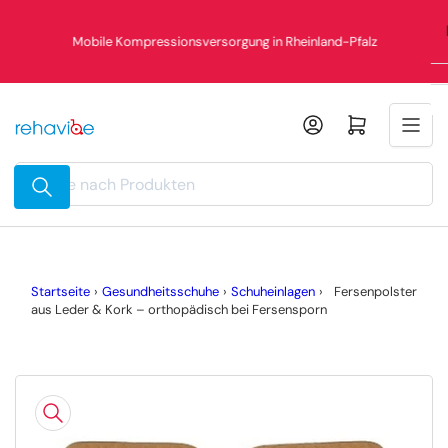
Zum
Inhalt
Mobile Kompressionsversorgung in Rheinland-Pfalz
springen
Mini-Warenkorb öffnen
Suche
nach
Produkten
Startseite
›
Gesundheitsschuhe
›
Schuheinlagen
›
Fersenpolster
aus Leder & Kork – orthopädisch bei Fersensporn
Zu
Produktinformationen
springen