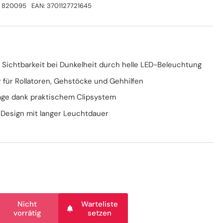
:
820095
EAN:
3701127721645
 Sichtbarkeit bei Dunkelheit durch helle LED-Beleuchtung
r für Rollatoren, Gehstöcke und Gehhilfen
ge dank praktischem Clipsystem
 Design mit langer Leuchtdauer
Nicht
Warteliste
nge
vorrätig
setzen