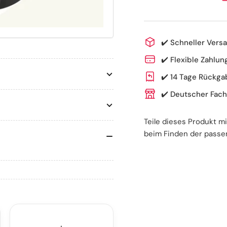
reduzieren
er
für
für
LED-
LE
Sicherheitsleuch
Sic
✔️
Schneller Versa
für
für
✔️
Flexible Zahlung
Gehhilfen
Geh
-
-
✔️
14 Tage Rückga
Silverlux®
Sil
✔️
Deutscher Fach
Teile dieses Produkt m
beim Finden der passe