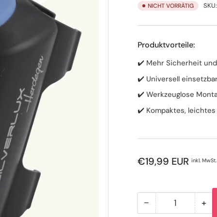
SKU
NICHT VORRÄTIG
Produktvorteile:
✔️ Mehr Sicherheit und
✔️ Universell einsetzba
✔️ Werkzeuglose Monta
✔️ Kompaktes, leichtes
Normaler
€19,99 EUR
inkl. MwSt.
Preis
−
+
Anzahl
Menge
Me