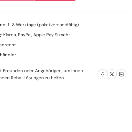
höhen
D-
te
herheitsleuchte
nd:
1–3 Werktage (paketversandfähig)
:
Klarna, PayPal, Apple Pay & mehr
hilfen
berecht
verlux®
händler
it Freunden oder Angehörigen, um ihnen
Auf Facebook teilen
Auf X teilen
Auf LinkedIn teil
nden Reha-Lösungen zu helfen.